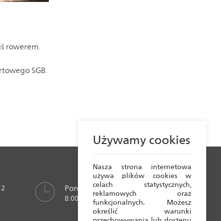
ziś rowerem.
ortowego SGB.
Używamy cookies
Nasza strona internetowa
używa plików cookies w
celach statystycznych,
Poniedziałek - Piątek
 2
reklamowych oraz
8:00 - 15:45
funkcjonalnych. Możesz
określić warunki
przechowywania lub dostępu