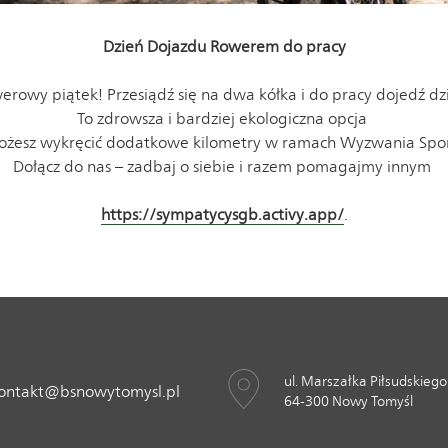
Dzień Dojazdu Rowerem do pracy
erowy piątek! Przesiądź się na dwa kółka i do pracy dojedź d
To zdrowsza i bardziej ekologiczna opcja
możesz wykręcić dodatkowe kilometry w ramach Wyzwania Sp
Dołącz do nas – zadbaj o siebie i razem pomagajmy innym
https://sympatycysgb.activy.app/
.
ul. Marszałka Piłsudskiego
ontakt@bsnowytomysl.pl
64-300 Nowy Tomyśl