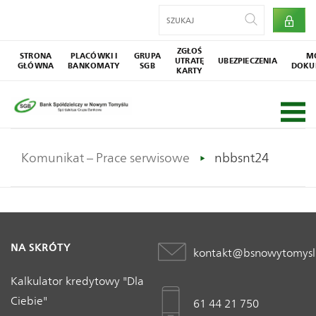
ZGŁOŚ
STRONA
PLACÓWKI I
GRUPA
M
UTRATĘ
UBEZPIECZENIA
GŁÓWNA
BANKOMATY
SGB
DOKU
KARTY
Komunikat – Prace serwisowe
nbbsnt24
NA SKRÓTY
kontakt@bsnowytomysl
Kalkulator kredytowy "Dla
Ciebie"
61 44 21 750