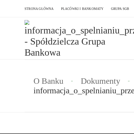
STRONA GŁÓWNA
PLACÓWKI I BANKOMATY
GRUPA SGB
O Banku
Dokumenty
informacja_o_spelnianiu_p