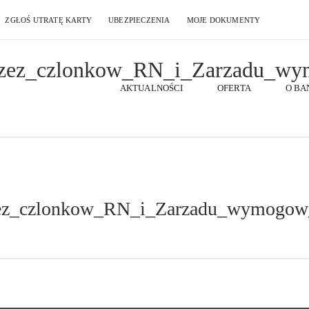
ZGŁOŚ UTRATĘ KARTY
UBEZPIECZENIA
MOJE DOKUMENTY
AKTUALNOŚCI
OFERTA
O BA
rzez_czlonkow_RN_i_Zarzadu_wymogow