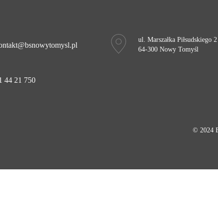
ul. Marszałka Piłsudskiego 2
ontakt@bsnowytomysl.pl
64-300 Nowy Tomyśl
1 44 21 750
© 2024 