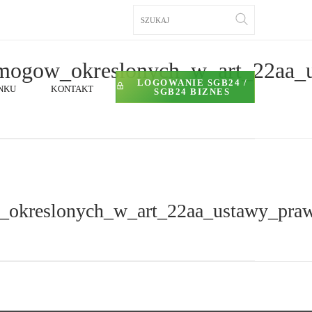
LOGOWANIE SGB24 /
NKU
KONTAKT
SGB24 BIZNES
_okreslonych_w_art_22aa_ustawy_pr