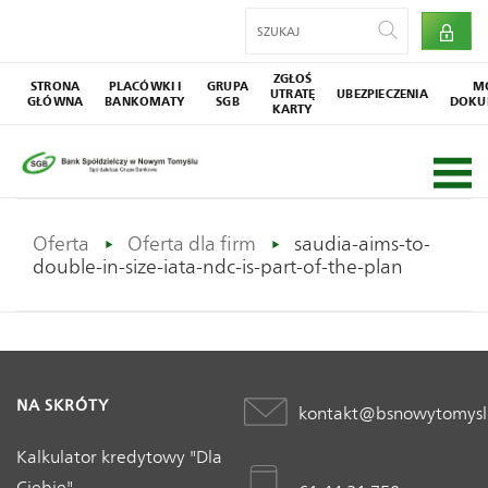
ZGŁOŚ
STRONA
PLACÓWKI I
GRUPA
M
UTRATĘ
UBEZPIECZENIA
GŁÓWNA
BANKOMATY
SGB
DOKU
KARTY
Oferta
Oferta dla firm
saudia-aims-to-
double-in-size-iata-ndc-is-part-of-the-plan
NA SKRÓTY
kontakt@bsnowytomysl
Kalkulator kredytowy "Dla
Ciebie"