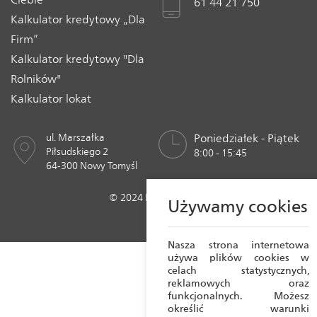
61 44 21 750
Kalkulator kredytowy „Dla
Firm”
Kalkulator kredytowy "Dla
Rolników"
Kalkulator lokat
ul. Marszałka
Poniedziałek - Piątek
Piłsudskiego 2
8:00 - 15:45
64-300 Nowy Tomyśl
© 2024 Bank Spółdzielczy w Nowym Tomyślu
Używamy cookies
Realizacja:
Crafton 2023
Nasza strona internetowa
używa plików cookies w
celach statystycznych,
reklamowych oraz
funkcjonalnych. Możesz
określić warunki