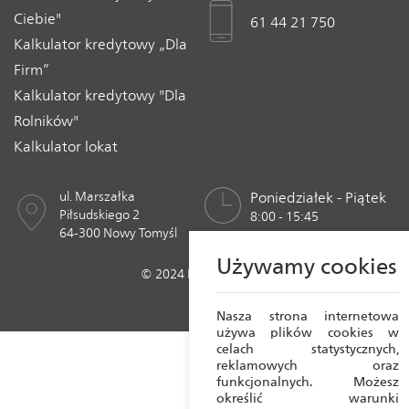
Ciebie"
61 44 21 750
Kalkulator kredytowy „Dla
Firm”
Kalkulator kredytowy "Dla
Rolników"
Kalkulator lokat
ul. Marszałka
Poniedziałek - Piątek
Piłsudskiego 2
8:00 - 15:45
64-300 Nowy Tomyśl
Używamy cookies
© 2024 Bank Spółdzielczy w Nowym Tomyślu
Realizacja:
Crafton 2023
Nasza strona internetowa
używa plików cookies w
celach statystycznych,
reklamowych oraz
funkcjonalnych. Możesz
określić warunki