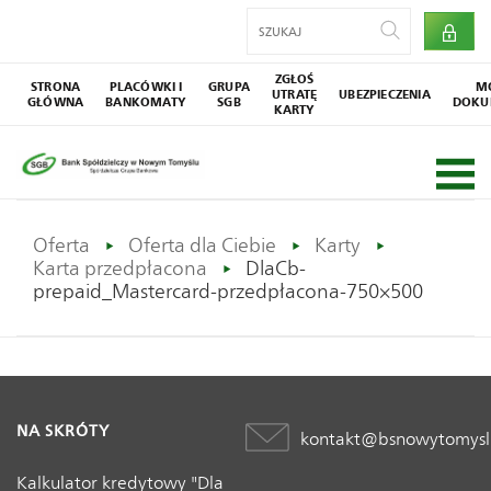
ZGŁOŚ
STRONA
PLACÓWKI I
GRUPA
M
UTRATĘ
UBEZPIECZENIA
GŁÓWNA
BANKOMATY
SGB
DOKU
KARTY
Oferta
Oferta dla Ciebie
Karty
Karta przedpłacona
DlaCb-
prepaid_Mastercard-przedpłacona-750×500
NA SKRÓTY
kontakt@bsnowytomysl
Kalkulator kredytowy "Dla