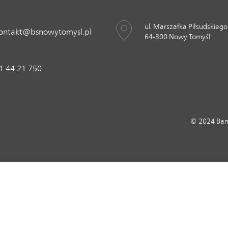
ul. Marszałka Piłsudskiego
ontakt@bsnowytomysl.pl
64-300 Nowy Tomyśl
1 44 21 750
© 2024 Ban