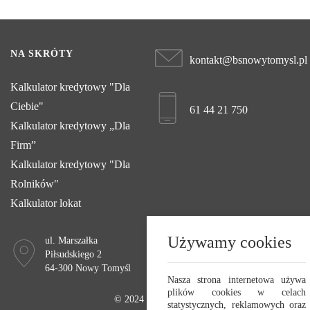
NA SKRÓTY
kontakt@bsnowytomysl.pl
Kalkulator kredytowy "Dla
Ciebie"
61 44 21 750
Kalkulator kredytowy „Dla
Firm”
Kalkulator kredytowy "Dla
Rolników"
Kalkulator lokat
Używamy cookies
ul. Marszałka
Poniedziałek - Piątek
Piłsudskiego 2
8:00 - 15:45
64-300 Nowy Tomyśl
Nasza strona internetowa używa
plików cookies w celach
© 2024 Bank Spółdzielczy w Nowym Tomyślu
statystycznych, reklamowych oraz