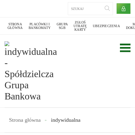
ZGŁOŚ
STRONA
PLACÓWKI I
GRUPA
M
UTRATĘ
UBEZPIECZENIA
GŁÓWNA
BANKOMATY
SGB
DOK
KARTY
Strona główna
indywidualna