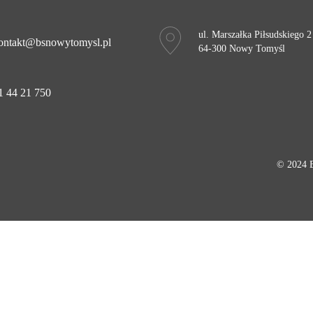
ul. Marszałka Piłsudskiego 2
ontakt@bsnowytomysl.pl
64-300 Nowy Tomyśl
1 44 21 750
© 2024 