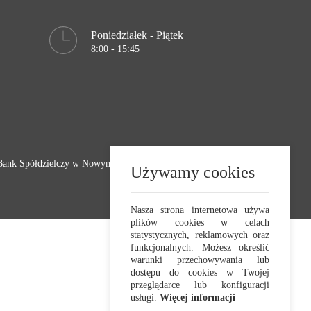
Poniedziałek - Piątek
8:00 - 15:45
Bank Spółdzielczy w Nowym Tomyślu
Realizacja:
Crafton 2023
Używamy cookies
Nasza strona internetowa używa
plików cookies w celach
statystycznych, reklamowych oraz
funkcjonalnych. Możesz określić
warunki przechowywania lub
dostępu do cookies w Twojej
przeglądarce lub konfiguracji
usługi.
Więcej informacji