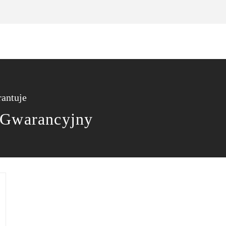
antuje
 Gwarancyjny