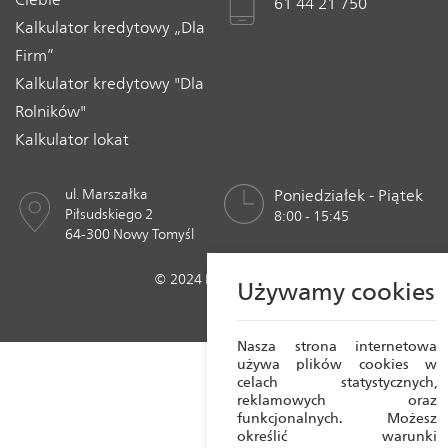
61 44 21 750
Kalkulator kredytowy „Dla
Firm”
Kalkulator kredytowy "Dla
Rolników"
Kalkulator lokat
ul. Marszałka
Poniedziałek - Piątek
Piłsudskiego 2
8:00 - 15:45
64-300 Nowy Tomyśl
© 2024 Bank Spółdzielczy w Nowym Tomyślu
Używamy cookies
Realizacja:
Crafton 2023
Nasza strona internetowa
używa plików cookies w
celach statystycznych,
reklamowych oraz
funkcjonalnych. Możesz
określić warunki