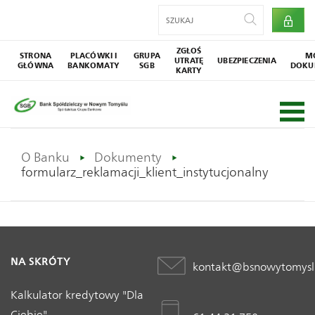
ZGŁOŚ
STRONA
PLACÓWKI I
GRUPA
M
UTRATĘ
UBEZPIECZENIA
GŁÓWNA
BANKOMATY
SGB
DOKU
KARTY
O Banku
Dokumenty
formularz_reklamacji_klient_instytucjonalny
NA SKRÓTY
kontakt@bsnowytomysl
Kalkulator kredytowy "Dla
Ciebie"