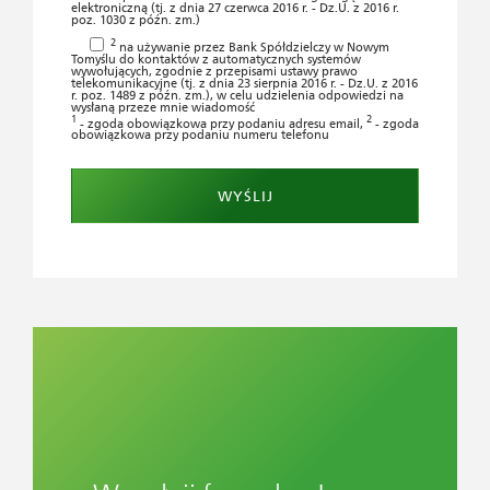
elektroniczną (tj. z dnia 27 czerwca 2016 r. - Dz.U. z 2016 r.
poz. 1030 z późn. zm.)
2
na używanie przez Bank Spółdzielczy w Nowym
Tomyślu do kontaktów z automatycznych systemów
wywołujących, zgodnie z przepisami ustawy prawo
telekomunikacyjne (tj. z dnia 23 sierpnia 2016 r. - Dz.U. z 2016
r. poz. 1489 z późn. zm.), w celu udzielenia odpowiedzi na
wysłaną przeze mnie wiadomość
1
2
- zgoda obowiązkowa przy podaniu adresu email,
- zgoda
obowiązkowa przy podaniu numeru telefonu