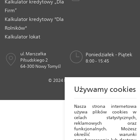
Kalkulator kredytowy „Dla
Firm”
Kalkulator kredytowy "Dla
Rolników"
Kalkulator lokat
ul. Marszałka
Poniedziałek - Piątek
Piłsudskiego 2
8:00 - 15:45
64-300 Nowy Tomyśl
© 2024 Bank Spółdzielczy w Nowym Tomyślu
Realizacja:
Crafton 2023
Używamy cookies
Nasza strona internetowa
używa plików cookies w
celach statystycznych,
reklamowych oraz
funkcjonalnych. Możesz
określić warunki