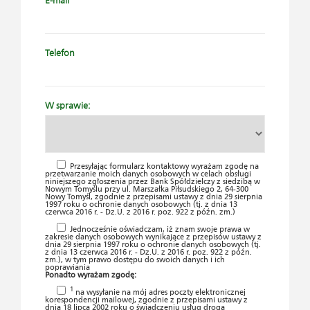
E-mail
Telefon
W sprawie:
Przesyłając formularz kontaktowy wyrażam zgodę na
przetwarzanie moich danych osobowych w celach obsługi
niniejszego zgłoszenia przez Bank Spółdzielczy z siedzibą w
Nowym Tomyślu przy ul. Marszałka Piłsudskiego 2, 64-300
Nowy Tomyśl, zgodnie z przepisami ustawy z dnia 29 sierpnia
1997 roku o ochronie danych osobowych (tj. z dnia 13
czerwca 2016 r. - Dz.U. z 2016 r. poz. 922 z późn. zm.)
Jednocześnie oświadczam, iż znam swoje prawa w
zakresie danych osobowych wynikające z przepisów ustawy z
dnia 29 sierpnia 1997 roku o ochronie danych osobowych (tj.
z dnia 13 czerwca 2016 r. - Dz.U. z 2016 r. poz. 922 z późn.
zm.), w tym prawo dostępu do swoich danych i ich
poprawiania
Ponadto wyrażam zgodę:
1
na wysyłanie na mój adres poczty elektronicznej
korespondencji mailowej, zgodnie z przepisami ustawy z
dnia 18 lipca 2002 roku o świadczeniu usług drogą