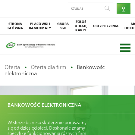
ZGŁOŚ
STRONA
PLACÓWKI I
GRUPA
M
UTRATĘ
UBEZPIECZENIA
GŁÓWNA
BANKOMATY
SGB
DOKU
KARTY
Oferta
Oferta dla firm
Bankowość
elektroniczna
BANKOWOŚĆ ELEKTRONICZNA
W sferze biznesu skutecznie poruszamy
się od dziesięcioleci. Doskonale znamy
specyfikę funkcjonowania różnych firm,