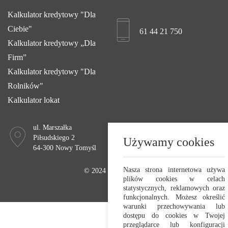
Kalkulator kredytowy "Dla
Ciebie"
61 44 21 750
Kalkulator kredytowy „Dla
Firm”
Kalkulator kredytowy "Dla
Rolników"
Kalkulator lokat
ul. Marszałka
Poniedziałek - Piątek
Piłsudskiego 2
8:00 - 15:45
Używamy cookies
64-300 Nowy Tomyśl
Nasza strona internetowa używa
© 2024 Bank Spółdzielczy w Nowym Tomyślu
plików cookies w celach
Realizacja:
Crafton 2023
statystycznych, reklamowych oraz
funkcjonalnych. Możesz określić
warunki przechowywania lub
dostępu do cookies w Twojej
przeglądarce lub konfiguracji