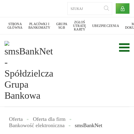
ZGŁOŚ
STRONA
PLACÓWKI I
GRUPA
M
UTRATĘ
UBEZPIECZENIA
GŁÓWNA
BANKOMATY
SGB
DOK
KARTY
Oferta
Oferta dla firm
Bankowość elektroniczna
smsBankNet